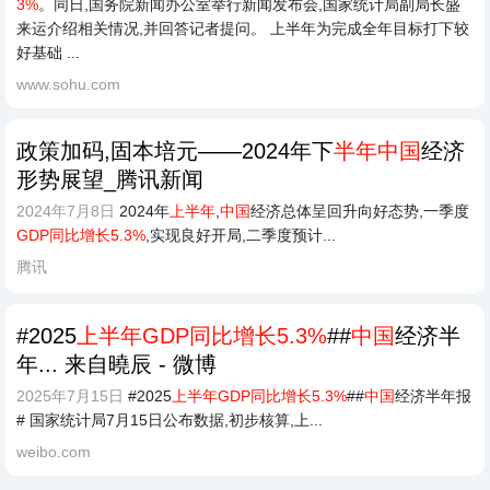
3%
。同日,国务院新闻办公室举行新闻发布会,国家统计局副局长盛
来运介绍相关情况,并回答记者提问。 上半年为完成全年目标打下较
好基础 ...
www.sohu.com
政策加码,固本培元——2024年下
半年中国
经济
形势展望_腾讯新闻
2024年7月8日
2024年
上半年
,
中国
经济总体呈回升向好态势,一季度
GDP同比增长5.3%
,实现良好开局,二季度预计...
腾讯
#2025
上半年GDP同比增长5.3%
##
中国
经济半
年... 来自曉辰 - 微博
2025年7月15日
#2025
上半年GDP同比增长5.3%
##
中国
经济半年报
# 国家统计局7月15日公布数据,初步核算,上...
weibo.com