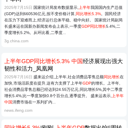
2025年7月15日
国家统计局发布数据显示,
上半年
我国国内生产总值
(GDP)达到660536亿元,按不变价格计算,
同比增长5.3%
。国民经济
在压力下迎难而上,经济运行总体平稳、稳中向好。 国家统计局副局
长盛来运在国新办新闻发布会上表示,一季度
GDP同比增长
5.4%,二
季度增长5.2%。从环比看,二季度...
3g.china.com
上半年GDP同比增长5.3%
中国
经济展现出强大
韧性和活力_凤凰网
2025年7月16日
盛来运介绍,上半年,社会消费品零售总额
同比增长
在
加快,市场活跃度在提升,这有力支撑了上半年
GDP
的增长。上半年,
社会消费品零售总额已经达到24.55万亿元,同比增长5%,其中二季度
增长5.4%,比一季度加快0.8个百分点,逐季提升。 盛来运表示,
上半年
中国
消费市场在一系列扩内...
news.ifeng.com
同比增长5.3%
!刚刚,
上半年GDP
数据出炉!|周转