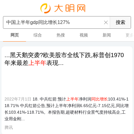
网页
综合
热搜
视频
新闻
更多
...黑天鹅突袭?欧美股市全线下跌,标普创1970
年来最差
上半年
表现...
2022年7月1日
18. 中兵红箭:预计
上半年
净利润
同比增长
103.41%-1
18.71% 中兵红箭公告,预计上半年净利润6.65亿元-7.15亿元,同比增
长103.41%-118.71%。本报告期,超硬材料行业景气度持续高企,工
业用金刚...
腾讯