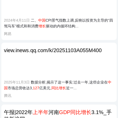
2024年4月11日
二、
中国
CPI景气指数上调,反映以投资为主导的“四
驾马车”模式和和消费
增长
驱动的内循环结构...
网易
view.inews.qq.com/k/20251103A055M400
2025年11月3日
数据分析,揭示了这一事实:过去一年,这些企业在
中
国
市场总营收达3,
127
亿美元,
同比增长
近一...
腾讯
午报|2022年
上半年
河南
GDP同比增长
3.1%_手