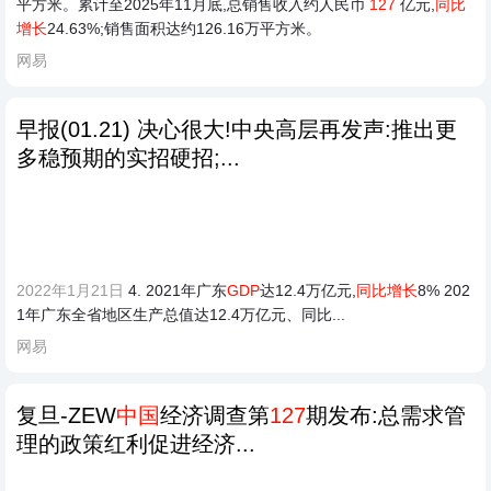
平方米。累计至2025年11月底,总销售收入约人民币
127
亿元,
同比
增长
24.63%;销售面积达约126.16万平方米。
网易
早报(01.21) 决心很大!中央高层再发声:推出更
多稳预期的实招硬招;...
2022年1月21日
4. 2021年广东
GDP
达12.4万亿元,
同比增长
8% 202
1年广东全省地区生产总值达12.4万亿元、同比...
网易
复旦-ZEW
中国
经济调查第
127
期发布:总需求管
理的政策红利促进经济...