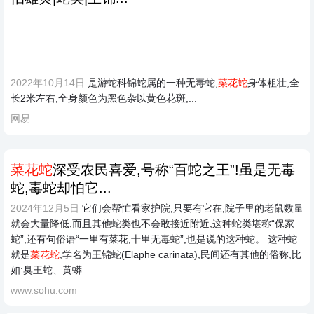
2022年10月14日
是游蛇科锦蛇属的一种无毒蛇,
菜花蛇
身体粗壮,全
长2米左右,全身颜色为黑色杂以黄色花斑,...
网易
菜花蛇
深受农民喜爱,号称“百蛇之王”!虽是无毒
蛇,毒蛇却怕它...
2024年12月5日
它们会帮忙看家护院,只要有它在,院子里的老鼠数量
就会大量降低,而且其他蛇类也不会敢接近附近,这种蛇类堪称“保家
蛇”,还有句俗语“一里有菜花,十里无毒蛇”,也是说的这种蛇。 这种蛇
就是
菜花蛇
,学名为王锦蛇(Elaphe carinata),民间还有其他的俗称,比
如:臭王蛇、黄蟒...
www.sohu.com