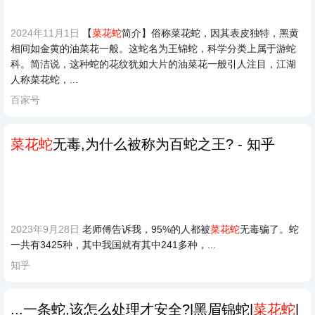
2024年11月1日
【
菜花蛇
简介】俗称菜花蛇，因其表皮独特，黑黄
相间如金黄的油菜花一般。这蛇名为王锦蛇，科学分类上属于游蛇
科。简洁说，这种蛇的花纹犹如大片的油菜花一般引人注目，江湖
人称菜花蛇，...
百家号
菜花蛇
无毒,为什么被称为百蛇之王? - 知乎
2023年9月28日
老师傅告诉我，95%的人都被
菜花蛇
无毒骗了。蛇
一共有3425种，其中我国就有其中241多种，...
知乎
...一条蛇,该怎么处理才安全?|黑眉锦蛇|
菜花蛇
|