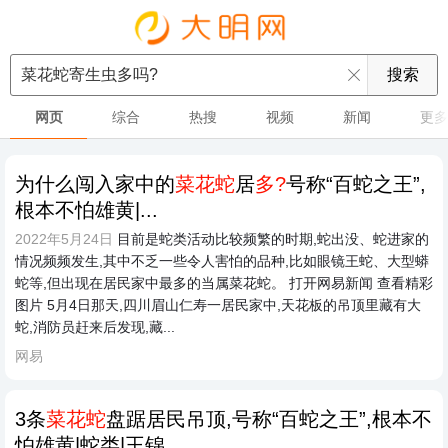
网页
综合
热搜
视频
新闻
更多
为什么闯入家中的
菜花蛇
居
多?
号称“百蛇之王”,
根本不怕雄黄|...
2022年5月24日
目前是蛇类活动比较频繁的时期,蛇出没、蛇进家的
情况频频发生,其中不乏一些令人害怕的品种,比如眼镜王蛇、大型蟒
蛇等,但出现在居民家中最多的当属菜花蛇。 打开网易新闻 查看精彩
图片 5月4日那天,四川眉山仁寿一居民家中,天花板的吊顶里藏有大
蛇,消防员赶来后发现,藏...
网易
3条
菜花蛇
盘踞居民吊顶,号称“百蛇之王”,根本不
怕雄黄|蛇类|王锦...