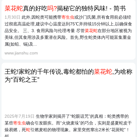
菜花蛇
真的好吃
吗?
揭秘它的独特风味! - 简书
1月30日
此外,因蛇类可能携带
寄生虫
或沙门氏菌,所有食用前必须经
过彻底高温处理,建议中心温度达到75℃并持续15分钟以上,以确保食
品安全。 三、3. 食用风险与伦理考量 尽管
菜花蛇
在部分地区被视为
美味,但其食用涉及多重潜在风险。首先,野生蛇类体内可能富集重金
属(如铅、镉)及...
www.jianshu.com
王蛇!家蛇的千年传说,毒蛇都怕的
菜花蛇
,为啥称
为“百蛇之王”
2025年7月19日
生物学家则揭开了“蛇眼诅咒”的真相：蛇类携带的
某些
寄生虫
确会引发眼疾。而“火烧麦垛”的巧合，实则是盛夏蛇皮干
燥易燃，死
蛇
引燃麦秸的物理现象。家里突然窜出2米长“花斑蛇”！
邻...